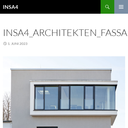
INSA4
PRIMÄR
MENÜ
INSA4_ARCHITEKTEN_FAS
1. JUNI 2023
1967 × 2500
FIRMENGEBÄUDE VPF,
SPROCKHÖVEL