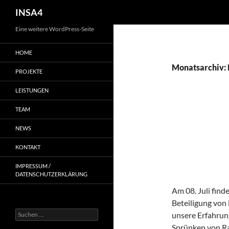
INSA4
Eine weitere WordPress-Seite
HOME
Monatsarchiv:
PROJEKTE
LEISTUNGEN
ALLGEMEIN
TEAM
5. BER
NEWS
INSA4 
KONTAKT
28. MAI 2012
IMPRESSUM /
DATENSCHUTZERKLÄRUNG
Am 08. Juli find
Beteiligung von 
unsere Erfahrun
Sprünken von Ra