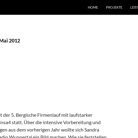
HOME
PROJEKTE
LEI
 Mai 2012
GISCHER FIRMENLAUF –
IN VORBEREITUNG
KOMMENTAR HINTERLASSEN
et der 5. Bergische Firmenlauf mit laufstarker
insa4 statt. Über die intensive Vorbereitung und
gen aus dem vorherigen Jahr wollte sich Sandra
dio Wuppertal ein Bild machen. Wie sie feststellen