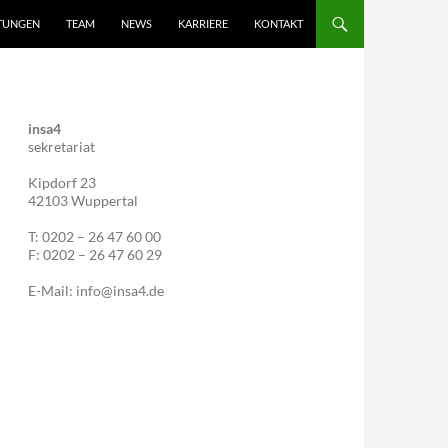
STUNGEN
TEAM
NEWS
KARRIERE
KONTAKT
insa4
sekretariat
Kipdorf 23
42103 Wuppertal
T: 0202 – 26 47 60 00
F: 0202 – 26 47 60 29
E-Mail: info@insa4.de