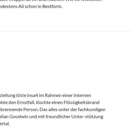
ndestens Ali schon in Bestform.
O USE A
LÖSCHER?
KOMMENTAR HINTERLASSEN
tellung löste insa4 im Rahmen einer internen
obte den Ernstfall, löschte einen Flüssigkeitsbrand
e brennende Person. Das alles unter der fachkundigen
ulian Goodwin und mit freundlicher Unter-stützung
rtal.