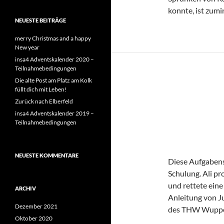
konnte, ist zumi
NEUESTE BEITRÄGE
merry Christmas and a happy
New year
insa4 Adventskalender 2020 –
Teilnahmebedingungen
Die alte Post am Platz am Kolk
ALLGEMEIN
füllt dich mit Leben!
HOW T
Zurück nach Elberfeld
FEUER
insa4 Adventskalender 2019 –
Teilnahmebedingungen
26. MAI 2012
NEUESTE KOMMENTARE
Diese Aufgabens
Schulung. Ali pr
und rettete ein
ARCHIV
Anleitung von J
Dezember 2021
des THW Wuppe
Oktober 2020