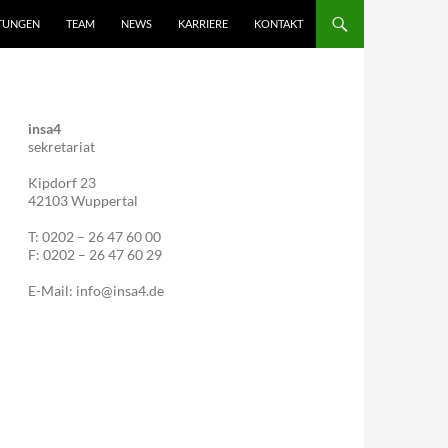
STUNGEN
TEAM
NEWS
KARRIERE
KONTAKT
insa4
sekretariat
Kipdorf 23
42103 Wuppertal
T: 0202 – 26 47 60 00
F: 0202 – 26 47 60 29
E-Mail: info@insa4.de