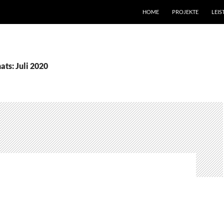
HOME
PROJEKTE
LEI
ts: Juli 2020
SEMELDUNG
TE POST AM PLATZ AM
ÜLLT DICH MIT LEBEN!
KOMMENTAR HINTERLASSEN