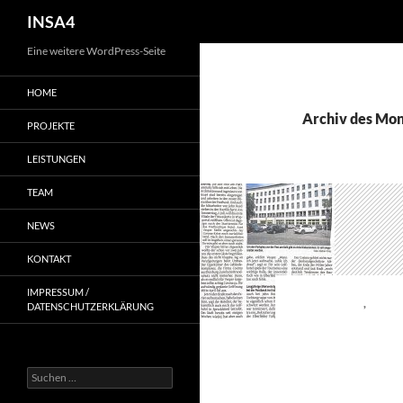
INSA4
Eine weitere WordPress-Seite
HOME
Archiv des Mona
PROJEKTE
LEISTUNGEN
TEAM
NEWS
KONTAKT
IMPRESSUM /
ALLGEMEIN
,
PRES
DATENSCHUTZERKLÄRUNG
DIE AL
KOLK F
1. JULI 2020