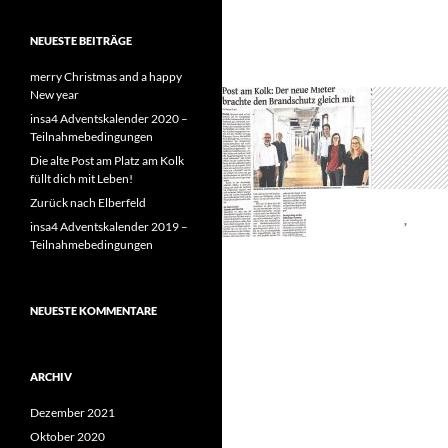
NEUESTE BEITRÄGE
merry Christmas and a happy
New year
insa4 Adventskalender 2020 –
Teilnahmebedingungen
Die alte Post am Platz am Kolk
füllt dich mit Leben!
Zurück nach Elberfeld
ALLGEMEIN
,
PRES
insa4 Adventskalender 2019 –
ZURÜC
Teilnahmebedingungen
1. JULI 2020
NEUESTE KOMMENTARE
ARCHIV
Dezember 2021
Oktober 2020