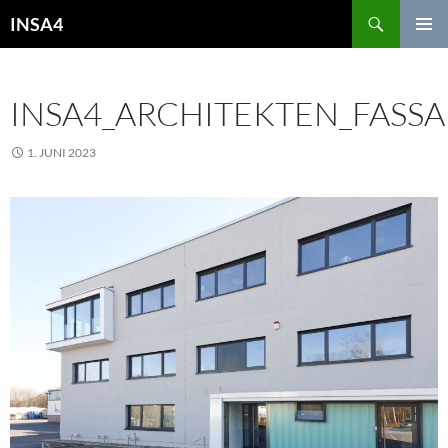
INSA4
PRIMÄR
MENÜ
INSA4_ARCHITEKTEN_FAS
1. JUNI 2023
2500 × 1668
FIRMENGEBÄUDE VPF,
SPROCKHÖVEL