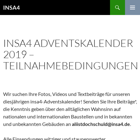
INSA4
PRIMÄR
MENÜ
ALLGEMEIN
INSA4 ADVENTSKALENDER
2019 –
TEILNAHMEBEDINGUNGEN
14. OKTOBER 2019
REDAKTEUR
KOMMENTAR HINTERLASSEN
Wir suchen Ihre Fotos, Videos und Textbeiträge für unseren
diesjährigen insa4-Adventskalender! Senden Sie Ihre Beiträge*,
die Kenntnis geben über den alltäglichen Wahnsinn auf
nationalen und internationalen Baustellen und in bekannten
und unbekannten Gebäuden an
aliistdochschuld@insa4.de
.
Alle Einsendungen witziger und staunenswerter