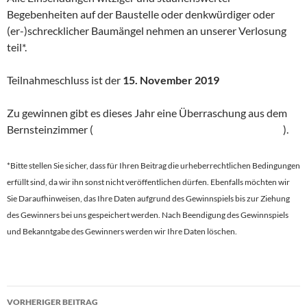
Begebenheiten auf der Baustelle oder denkwürdiger oder
(er-)schrecklicher Baumängel nehmen an unserer Verlosung
teil*.
Teilnahmeschluss ist der
15. November 2019
Zu gewinnen gibt es dieses Jahr eine Überraschung aus dem
Bernsteinzimmer (
Das Bernsteinzimmer – Raum für Genuß
).
*Bitte stellen Sie sicher, dass für Ihren Beitrag die urheberrechtlichen Bedingungen
erfüllt sind, da wir ihn sonst nicht veröffentlichen dürfen. Ebenfalls möchten wir
Sie Daraufhinweisen, das Ihre Daten aufgrund des Gewinnspiels bis zur Ziehung
des Gewinners bei uns gespeichert werden. Nach Beendigung des Gewinnspiels
und Bekanntgabe des Gewinners werden wir Ihre Daten löschen.
VORHERIGER BEITRAG