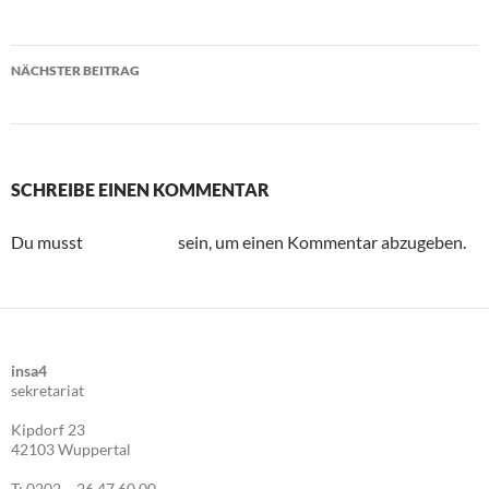
Stadtradeln und Schwebebahnlauf 2019
NÄCHSTER BEITRAG
Zurück nach Elberfeld
SCHREIBE EINEN KOMMENTAR
Du musst
angemeldet
sein, um einen Kommentar abzugeben.
insa4
sekretariat
Kipdorf 23
42103 Wuppertal
T: 0202 – 26 47 60 00