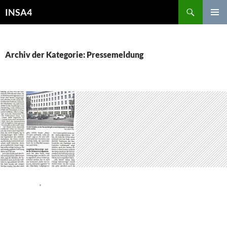
INSA4
PRIMÄR
MENÜ
Archiv der Kategorie: Pressemeldung
ALLGEMEIN
,
PRESSEMELDUNG
DIE ALTE POST AM PLATZ
AM KOLK FÜLLT DICH MIT