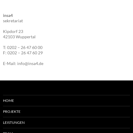
insa4
sekretariat
Kipdorf 23
42103 Wuppertal
T: 0202 – 26 47 60 00
F: 0202 – 26 47 60 29
E-Mail: info@insa4.de
HOME
PROJEKTE
LEISTUNGEN