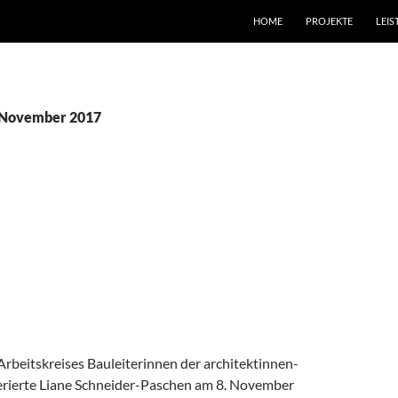
HOME
PROJEKTE
LEI
 November 2017
BEI DER
EKTINNEN-INITIATIVE
2017
KOMMENTAR HINTERLASSEN
rbeitskreises Bauleiterinnen der architektinnen-
eferierte Liane Schneider-Paschen am 8. November