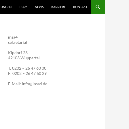
STUNGEN
TEAM
NEWS
KARRIERE
KONTAKT
insa4
sekretariat
Kipdorf 23
42103 Wuppertal
T: 0202 – 26 47 60 00
F: 0202 – 26 47 60 29
E-Mail: info@insa4.de