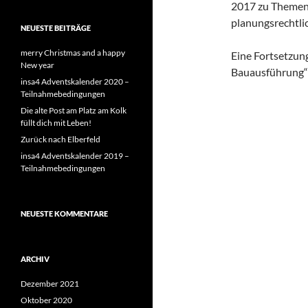
2017 zu Themen
planungsrechtli
NEUESTE BEITRÄGE
merry Christmas and a happy
Eine Fortsetzu
New year
Bauausführung“ i
insa4 Adventskalender 2020 –
Teilnahmebedingungen
architektinnen-i
Die alte Post am Platz am Kolk
füllt dich mit Leben!
Zurück nach Elberfeld
insa4 Adventskalender 2019 –
Teilnahmebedingungen
NEUESTE KOMMENTARE
ARCHIV
Dezember 2021
Oktober 2020