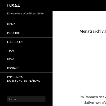
INSA4
Eine weitere WordPress-Seite
HOME
Monatsarchiv:
PROJEKTE
LEISTUNGEN
ALLGEMEIN
TEAM
INSA4 
NEWS
ARCHIT
KONTAKT
NW
IMPRESSUM /
DATENSCHUTZERKLÄRUNG
10. NOVEMBER 
Im Rahmen des A
initiative nw r