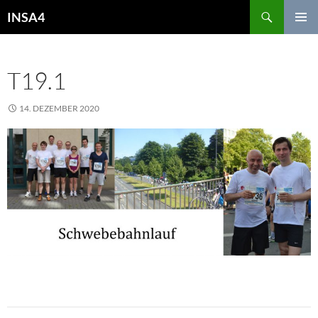
INSA4
PRIMÄR
MENÜ
T19.1
14. DEZEMBER 2020
975 × 408
19. DEZEMBER 2020