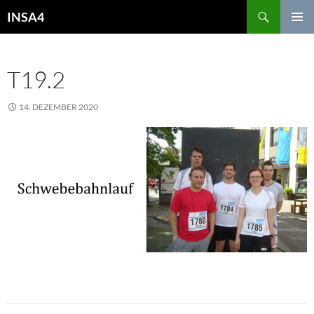
INSA4
PRIMÄR
MENÜ
T19.2
14. DEZEMBER 2020
975 × 408
19. DEZEMBER 2020