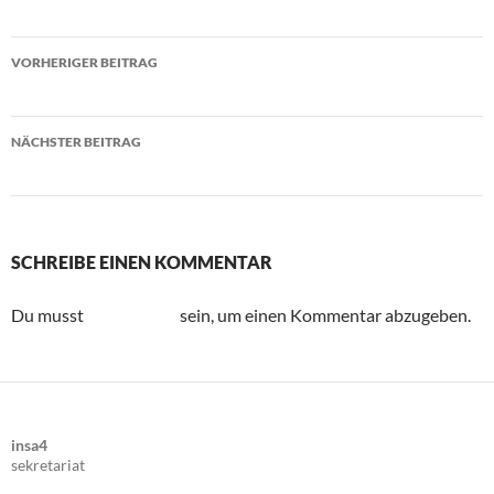
VORHERIGER BEITRAG
Ali zu Besuch bei den SC Moskitos Wuppertal
NÄCHSTER BEITRAG
1. Schwebebahnlauf
SCHREIBE EINEN KOMMENTAR
Du musst
angemeldet
sein, um einen Kommentar abzugeben.
insa4
sekretariat