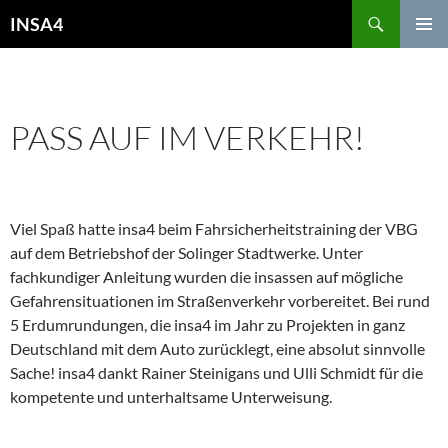
INSA4
PRIMÄR
MENÜ
ALLGEMEIN
PASS AUF IM VERKEHR!
24. MAI 2013
REDAKTEUR
KOMMENTAR HINTERLASSEN
Viel Spaß hatte insa4 beim Fahrsicherheitstraining der VBG
auf dem Betriebshof der Solinger Stadtwerke. Unter
fachkundiger Anleitung wurden die insassen auf mögliche
Gefahrensituationen im Straßenverkehr vorbereitet. Bei rund
5 Erdumrundungen, die insa4 im Jahr zu Projekten in ganz
Deutschland mit dem Auto zurücklegt, eine absolut sinnvolle
Sache! insa4 dankt Rainer Steinigans und Ulli Schmidt für die
kompetente und unterhaltsame Unterweisung.