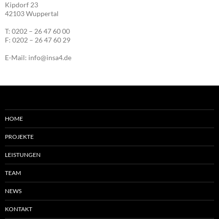
Kipdorf 23
42103 Wuppertal
T: 0202 – 26 47 60 00
F: 0202 – 26 47 60 29
E-Mail: info@insa4.de
HOME
PROJEKTE
LEISTUNGEN
TEAM
NEWS
KONTAKT