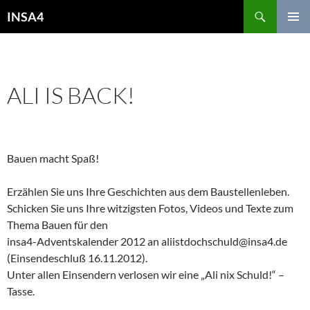
INSA4
PRIMÄR
MENÜ
ALLGEMEIN
ALI IS BACK!
14. OKTOBER 2012
REDAKTEUR
KOMMENTAR HINTERLASSEN
Bauen macht Spaß!
Erzählen Sie uns Ihre Geschichten aus dem Baustellenleben.
Schicken Sie uns Ihre witzigsten Fotos, Videos und Texte zum
Thema Bauen für den
insa4-Adventskalender 2012 an aliistdochschuld@insa4.de
(Einsendeschluß 16.11.2012).
Unter allen Einsendern verlosen wir eine „Ali nix Schuld!“ –
Tasse.