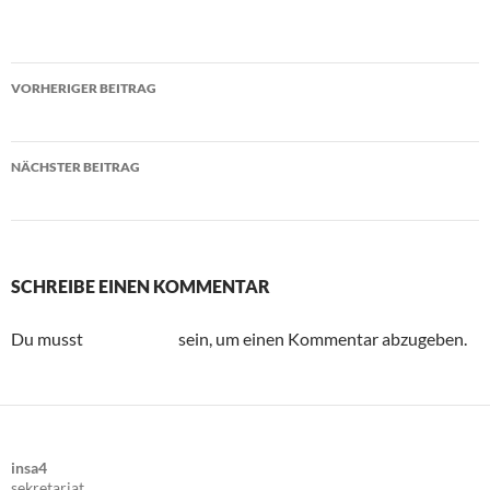
VORHERIGER BEITRAG
5. Bergischer Firmenlauf
NÄCHSTER BEITRAG
and the winner is….
SCHREIBE EINEN KOMMENTAR
Du musst
angemeldet
sein, um einen Kommentar abzugeben.
insa4
sekretariat