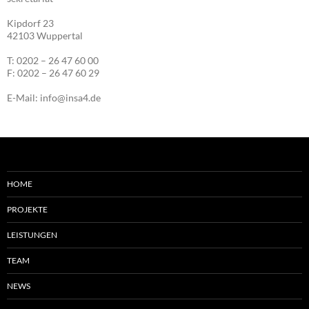
Kipdorf 23
42103 Wuppertal
T: 0202 – 26 47 60 00
F: 0202 – 26 47 60 29
E-Mail: info@insa4.de
HOME
PROJEKTE
LEISTUNGEN
TEAM
NEWS