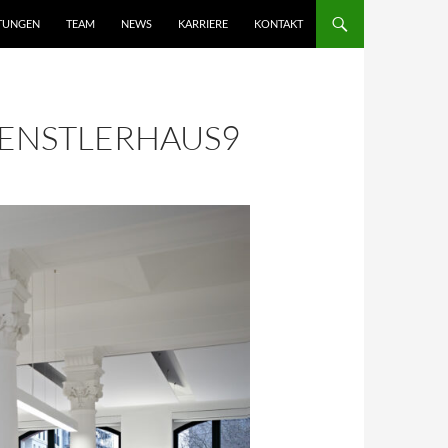
STUNGEN
TEAM
NEWS
KARRIERE
KONTAKT
UENSTLERHAUS9
HÖVEL