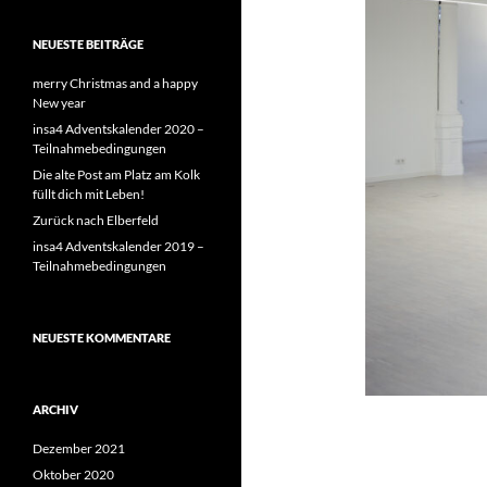
NEUESTE BEITRÄGE
merry Christmas and a happy
New year
insa4 Adventskalender 2020 –
Teilnahmebedingungen
Die alte Post am Platz am Kolk
füllt dich mit Leben!
Zurück nach Elberfeld
insa4 Adventskalender 2019 –
Teilnahmebedingungen
NEUESTE KOMMENTARE
ARCHIV
Dezember 2021
Oktober 2020