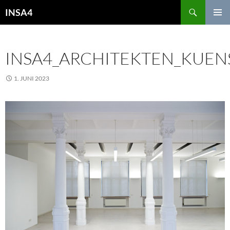
INSA4
PRIMÄR
MENÜ
INSA4_ARCHITEKTEN_KUEN
1. JUNI 2023
2500 × 1873
FIRMENGEBÄUDE VPF,
SPROCKHÖVEL