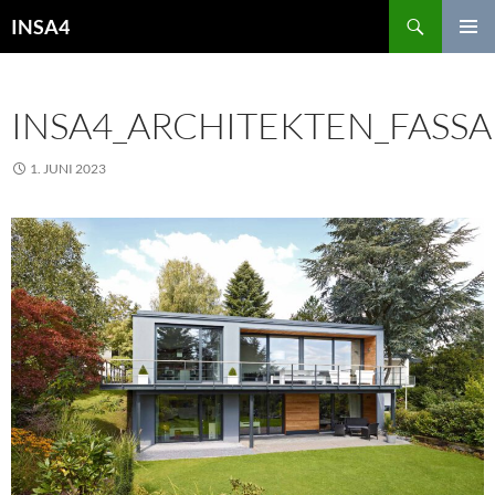
INSA4
PRIMÄR
MENÜ
INSA4_ARCHITEKTEN_FASS
1. JUNI 2023
2500 × 1874
FIRMENGEBÄUDE VPF,
SPROCKHÖVEL