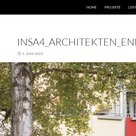
HOME
PROJEKTE
LEI
INSA4_ARCHITEKTEN_E
1. JUNI 2023
2500 × 1620
FIRMENGEBÄUDE VPF, SPROCK