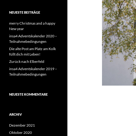
NEUESTE BEITRÄGE
merry Christmas and a happy
New year
insa4 Adventskalender 2020 –
Teilnahmebedingungen
Die alte Post am Platz am Kolk
füllt dich mit Leben!
Zurück nach Elberfeld
insa4 Adventskalender 2019 –
Teilnahmebedingungen
NEUESTE KOMMENTARE
ARCHIV
Dezember 2021
Oktober 2020