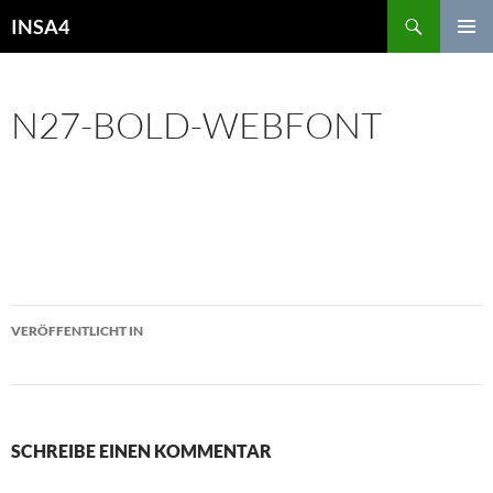
INSA4
PRIMÄR
MENÜ
N27-BOLD-WEBFONT
KOMMENTAR HINTERLASSEN
n27-bold-webfont
VERÖFFENTLICHT IN
N27
SCHREIBE EINEN KOMMENTAR