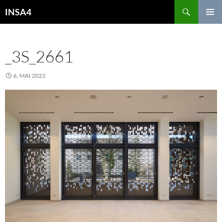
INSA4
PRIMÄR
MENÜ
_3S_2661
6. MAI 2022
2560 × 1708
QUARTIERHAUS DÖNBERG