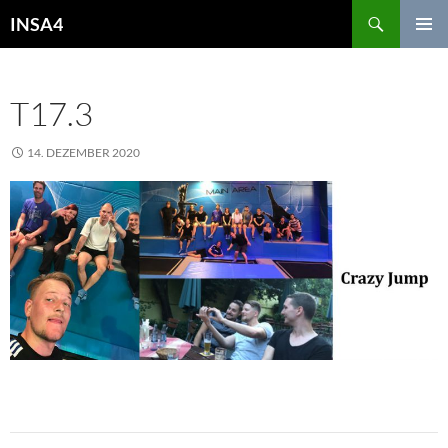
INSA4
PRIMÄR
MENÜ
T17.3
14. DEZEMBER 2020
975 × 408
17. DEZEMBER 2020