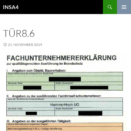
INSA4
PRIMÄR
MENÜ
TÜR8.6
21. NOVEMBER 2019
567 × 850
08. DEZEMBER