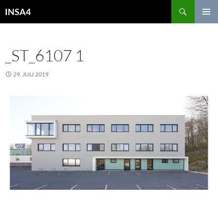
INSA4
PRIMÄR
MENÜ
_ST_6107 1
29. JULI 2019
1875 × 848
FIRMENGEBÄUDE VPF,
SPROCKHÖVEL