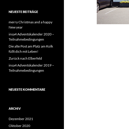
NEUESTE BEITRÄGE
merry Christmas and a happy
New year
insa4 Adventskalender 2020 –
Teilnahmebedingungen
Die alte Post am Platz am Kolk
füllt dich mit Leben!
Zurück nach Elberfeld
insa4 Adventskalender 2019 –
Teilnahmebedingungen
NEUESTE KOMMENTARE
ARCHIV
Dezember 2021
Oktober 2020