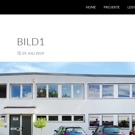
HOME
PROJEKTE
LEI
BILD1
29. JULI 2019
995 × 402
FIRMENGEBÄUDE VPF, SPROCKH