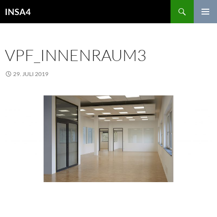
INSA4
PRIMÄR
MENÜ
VPF_INNENRAUM3
29. JULI 2019
2031 × 848
FIRMENGEBÄUDE VPF,
SPROCKHÖVEL