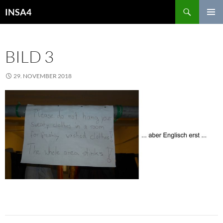
INSA4
PRIMÄR
MENÜ
BILD 3
29. NOVEMBER 2018
975 × 408
20. DEZEMBER