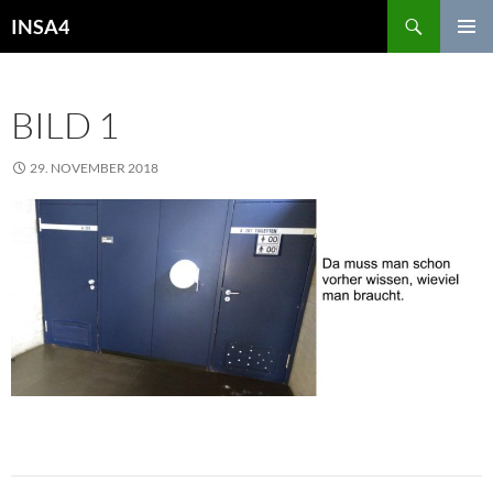
INSA4
PRIMÄR
MENÜ
BILD 1
29. NOVEMBER 2018
975 × 408
14. DEZEMBER