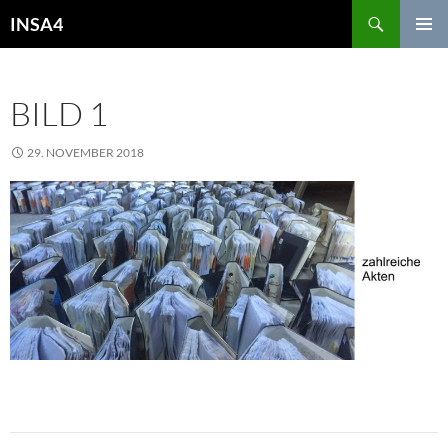
INSA4
PRIMÄR
MENÜ
BILD 1
29. NOVEMBER 2018
975 × 408
06. DEZEMBER