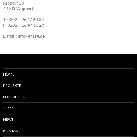
Kipdorf 23
42103 Wuppertal
T: 0202 – 26 47 60 00
F: 0202 – 26 47 60 29
E-Mail: info@insa4.de
HOME
PROJEKTE
LEISTUNGEN
TEAM
NEWS
KONTAKT