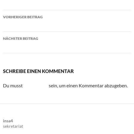
VORHERIGER BEITRAG
How to use a Feuerlöscher?
NÄCHSTER BEITRAG
insa4 beim Tag der Architektur
SCHREIBE EINEN KOMMENTAR
Du musst
angemeldet
sein, um einen Kommentar abzugeben.
insa4
sekretariat